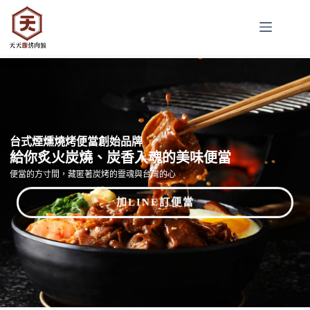
台式煙燻燒烤便當創始品牌
給你炙火炭燒、炭香入魂的美味便當
便當的方寸間，藏匿著炭烤的靈魂與台灣的心
加LINE訂便當