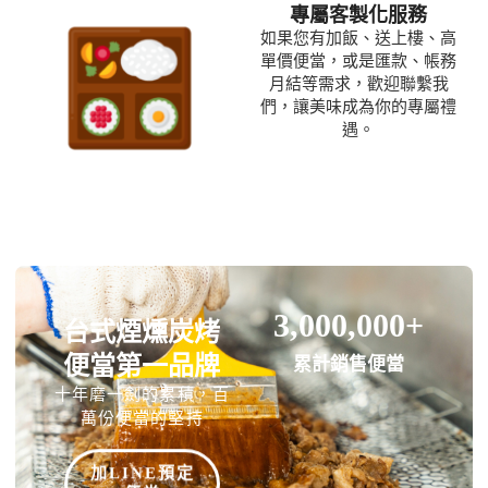
專屬客製化服務
如果您有
加飯、送上樓、
高
單價便當，或是匯款、帳務
月結等需求，歡迎聯繫我
們，讓美味成為你的專屬禮
遇。
3,000,000
+
台式煙燻炭烤
便當第一品牌
累計銷售便當
十年磨一劍的累積，百
萬份便當的堅持
加LINE預定